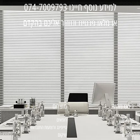
למידע נוסף חייגו 074-7009793
או מלאו פרטים ונחזור אליכם בהקדם
ניווט מהיר
מוצרים
דף הבית
רופאים
אודות
טייפינג ורצועות התנגדות
מאמרים
שיקום