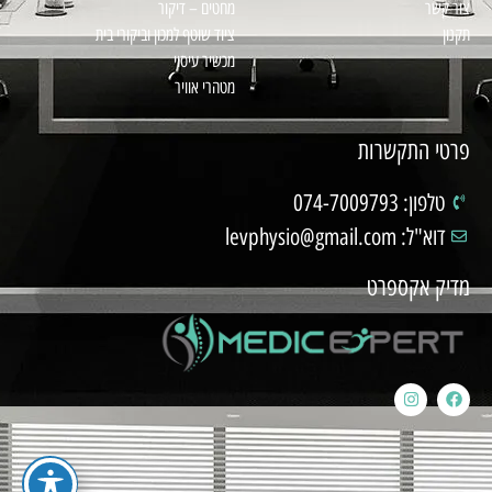
צור קשר
מחטים – דיקור
תקנון
ציוד שוטף למכון וביקורי בית
מכשיר עיסוי
מטהרי אוויר
פרטי התקשרות
טלפון: 074-7009793
דוא"ל: levphysio@gmail.com
מדיק אקספרט