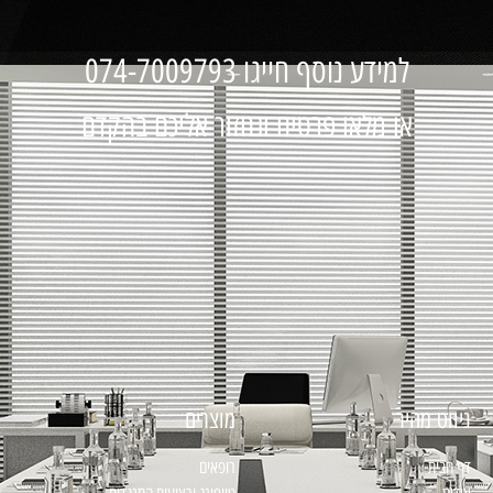
למידע נוסף חייגו 074-7009793
או מלאו פרטים ונחזור אליכם בהקדם
ניווט מהיר
מוצרים
דף הבית
רופאים