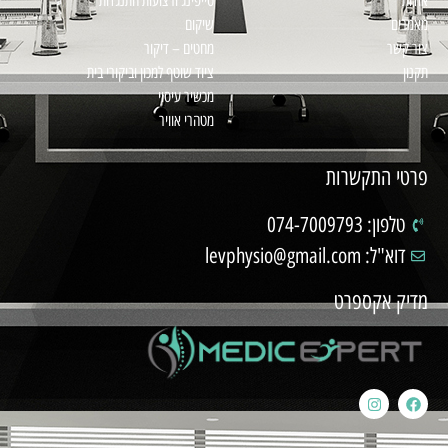
אודות
טייפינג ורצועות התנגדות
מאמרים
שיקום
צור קשר
מחטים – דיקור
תקנון
ציוד שוטף למכון וביקורי בית
מכשיר עיסוי
מטהרי אוויר
פרטי התקשרות
טלפון: 074-7009793
דוא"ל: levphysio@gmail.com
מדיק אקספרט