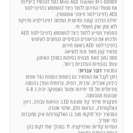
Mini AED Trainer XFT-D0009 נועד להכשיר ביעילות
את מטפלי החירום ללמוד כיצד להשתמש בדפיברילטור
AED (דפיברילטור חיצוני אוטומטי).
יחידת הדרכה קטנה וחדשנית המדמה דפיברילציה מדויקת
ללא מתן שוק חשמלי חי.
המכשיר מסייע ללמוד כיצד להשתמש בדפיברילטור AED
ולרכוש את הכישורים הבסיסיים הנחוצים לשימוש
בדפיברילטור AED בשעת חירום.
מכשיר קטן מאוד ונוח לנשיאה.
מתח נמוך מאוד מבטיח בטיחות במהלך האימון.
עומד בהנחיות העדכניות ביותר.
דובר עברית
המכשיר
!
ניתן לקבל את המכשיר גם בשפות נוספות (16 שפות
ביניהן אנגלית, ערבית, רוסית, צרפתית ועוד) בהזמנה
מינימלית של 10 יחידות ומועד האספקה יהיה כ 6-8
שבועות מההזמנה.
פונקצית שידור קול ותצוגת LED: הוראות עבודה, כיוון
האלקטרודה, הוראות הלם, שלטי אזהרה.
המכשיר יכול לחקות מצב בו האלקטרודות אינן מחוברות
כפי שצריך.
הנחיות קוליות ואינדיקציה לד במהלך שתי דקות בהן
קיימת הפסקת החייאה.