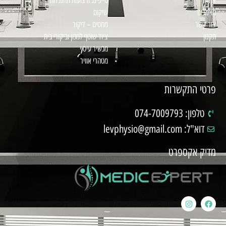
אודות
טייפינג ורצועות התנגדות
מאמרים
שיקום
צור קשר
מחטים – דיקור
תקנון
ציוד שוטף למכון וביקורי בית
מכשיר עיסוי
מטהרי אוויר
פרטי התקשרות
טלפון: 074-7009793
דוא"ל: levphysio@gmail.com
מדיק אקספרט