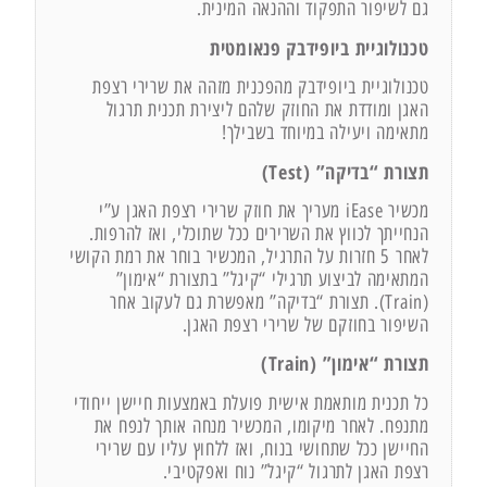
גם לשיפור התפקוד וההנאה המינית.
טכנולוגיית ביופידבק פנאומטית
טכנולוגיית ביופידבק מהפכנית מזהה את שרירי רצפת
האגן ומודדת את החוזק שלהם ליצירת תכנית תרגול
מתאימה ויעילה במיוחד בשבילך!
תצורת “בדיקה” (Test)
מכשיר iEase מעריך את חוזק שרירי רצפת האגן ע”י
הנחייתך לכווץ את השרירים ככל שתוכלי, ואז להרפות.
לאחר 5 חזרות על התרגיל, המכשיר בוחר את רמת הקושי
המתאימה לביצוע תרגילי “קיגל” בתצורת “אימון”
(Train). תצורת “בדיקה” מאפשרת גם לעקוב אחר
השיפור בחוזקם של שרירי רצפת האגן.
תצורת “אימון” (Train)
כל תכנית מותאמת אישית פועלת באמצעות חיישן ייחודי
מתנפח. לאחר מיקומו, המכשיר מנחה אותך לנפח את
החיישן ככל שתחושי בנוח, ואז ללחוץ עליו עם שרירי
רצפת האגן לתרגול “קיגל” נוח ואפקטיבי.