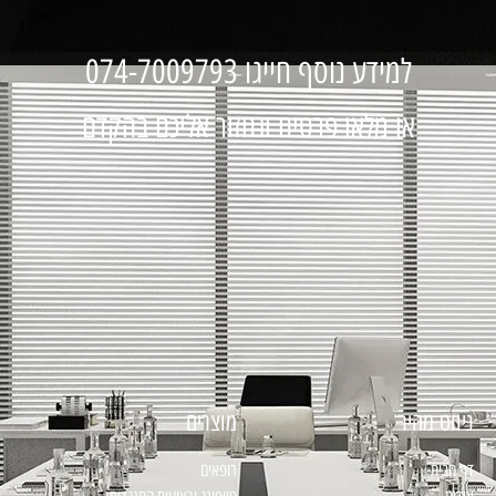
למידע נוסף חייגו 074-7009793
או מלאו פרטים ונחזור אליכם בהקדם
ניווט מהיר
מוצרים
דף הבית
רופאים