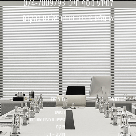
למידע נוסף חייגו 074-7009793
או מלאו פרטים ונחזור אליכם בהקדם
ניווט מהיר
מוצרים
דף הבית
רופאים
אודות
טייפינג ורצועות התנגדות
מאמרים
שיקום
צור קשר
מחטים – דיקור