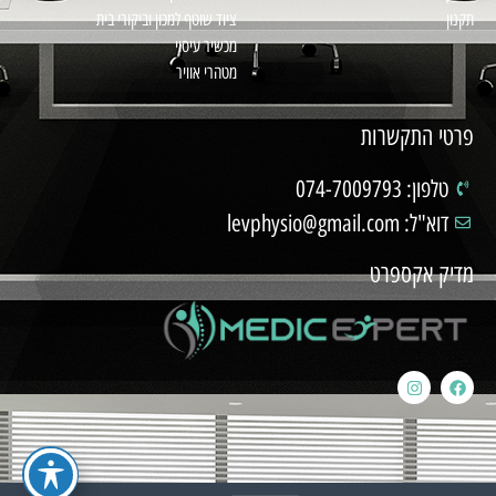
תקנון
ציוד שוטף למכון וביקורי בית
מכשיר עיסוי
מטהרי אוויר
פרטי התקשרות
טלפון: 074-7009793
דוא"ל: levphysio@gmail.com
מדיק אקספרט