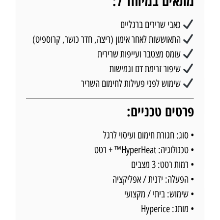
מתאים במיוחד ל:
כאבי שרירים ברגליים
התאוששות לאחר אימון (ריצה, חדר כושר, קרוספיט)
עומס מצטבר ועייפות שרירית
שיפור זרימת דם וגמישות
שימוש לפני פעילות לחימום השריר
פרטים טכניים:
• סוג: חגורת חימום ועיסוי לרגל
• טכנולוגיה: HyperHeat™ + רטט
• רמות רטט: 3 מצבים
• הפעלה: ידנית / אפליקציה
• שימוש: ביתי / מקצועי
• מותג: Hyperice