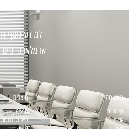
למידע נוסף חייגו 009793
או מלאו פרטים 
ניווט מהיר
מוצרים
דף הבית
רופאים
אודות
טייפינג ורצועות 
מאמרים
שיקום