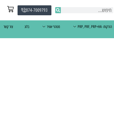
074-7009793
הזרקות- PRP, PRF, PRP+HA
מטהרי אוויר
בלוג
צור קשר