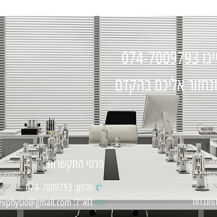
074-7
ונחזור אליכם בהקדם
פרטי התקשרות
טלפון: 074-7009793
התנגדות
דוא"ל: levphysio@gmail.com