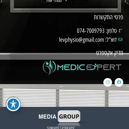
מטהרי אוויר
פרטי התקשרות
טלפון: 074-7009793
דוא"ל: levphysio@gmail.com
מדיק אקספרט
קידום אתרים
|
קידום אורגני