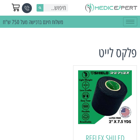
משלוח חינם ברכישה מעל 750 ש"ח
פלקס לייט
REFLEX SHILED