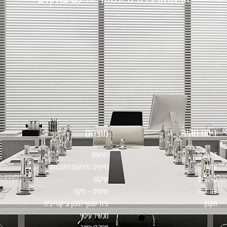
ניווט מהיר
מוצרים
דף הבית
רופאים
אודות
טייפינג ורצועות התנגדות
מאמרים
שיקום
צור קשר
מחטים – דיקור
תקנון
ציוד שוטף למכון וביקורי בית
מכשיר עיסוי