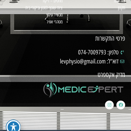
צור קשר
מחטים – דיקור
תקנון
ציוד שוטף למכון וביקורי בית
מכשיר עיסוי
מטהרי אוויר
פרטי התקשרות
טלפון: 074-7009793
דוא"ל: levphysio@gmail.com
מדיק אקספרט