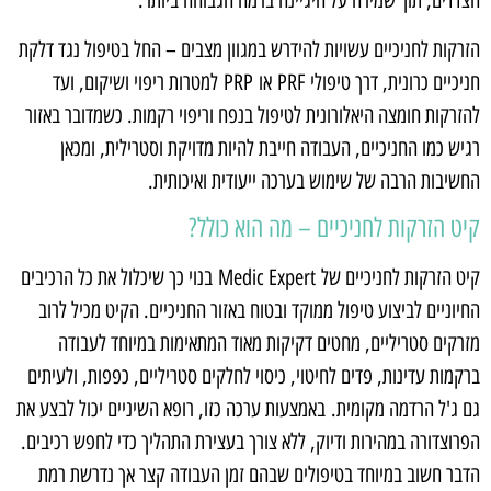
הצדדים, תוך שמירה על היגיינה ברמה הגבוהה ביותר.
הזרקות לחניכיים עשויות להידרש במגוון מצבים – החל בטיפול נגד דלקת
חניכיים כרונית, דרך טיפולי PRF או PRP למטרות ריפוי ושיקום, ועד
להזרקות חומצה היאלורונית לטיפול בנפח וריפוי רקמות. כשמדובר באזור
רגיש כמו החניכיים, העבודה חייבת להיות מדויקת וסטרילית, ומכאן
החשיבות הרבה של שימוש בערכה ייעודית ואיכותית.
קיט הזרקות לחניכיים – מה הוא כולל?
קיט הזרקות לחניכיים של Medic Expert בנוי כך שיכלול את כל הרכיבים
החיוניים לביצוע טיפול ממוקד ובטוח באזור החניכיים. הקיט מכיל לרוב
מזרקים סטריליים, מחטים דקיקות מאוד המתאימות במיוחד לעבודה
ברקמות עדינות, פדים לחיטוי, כיסוי לחלקים סטריליים, כפפות, ולעיתים
גם ג'ל הרדמה מקומית. באמצעות ערכה כזו, רופא השיניים יכול לבצע את
הפרוצדורה במהירות ודיוק, ללא צורך בעצירת התהליך כדי לחפש רכיבים.
הדבר חשוב במיוחד בטיפולים שבהם זמן העבודה קצר אך נדרשת רמת