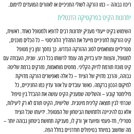
ריכוז גבוהה – כמו הזרקה לשולי החניכיים או לאזורים המועדים לדימום.
יתרונות הקיט בפרקטיקה הדנטלית
השימוש בקיט ייעודי מעניק יתרונות רבים לרופא ולמטופל כאחד. ראשית,
קיט הזרקות לחניכיים מייעל את התהליך הלוגיסטי – כל הכלים מוכנים,
סטריליים ומותאמים לסוג ההזרקה הנדרש. כך נחסך זמן בין מטופל
למטופל, והצוות יודע בדיוק מה עומד לרשותו בכל רגע. שנית, העבודה עם
קיט מוכח תורמת לדיוק הקליני. מחטים מותאמות, מזרקים ברמת שליטה
גבוהה, והרכב מדויק של הציוד – כל אלה מאפשרים הזרקה מדויקת
למיקום הנכון ברקמה. כאשר עובדים על אזור עדין כמו החניכיים, כל
מילימטר קובע – והשליטה שמעניק הקיט עושה את ההבדל בין טיפול
שגרתי לבין תוצאה קלינית מיטבית. שלישית, הקיט תורם לא רק ליעילות,
אלא גם להיגיינה ולתחושת הביטחון של המטופל. ידיעתו שכל הציוד
סטרילי, חד-פעמי ומיועד אך ורק לו, מעניקה תחושת ביטחון גבוהה יותר –
מה שחשוב במיוחד בטיפולים חודרניים בחלל הפה.