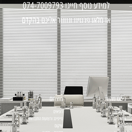
למידע נוסף חייגו 074-7009793
או מלאו פרטים ונחזור אליכם בהקדם
ניווט מהיר
מוצרים
דף הבית
רופאים
אודות
טייפינג ורצועות התנגדות
מאמרים
שיקום