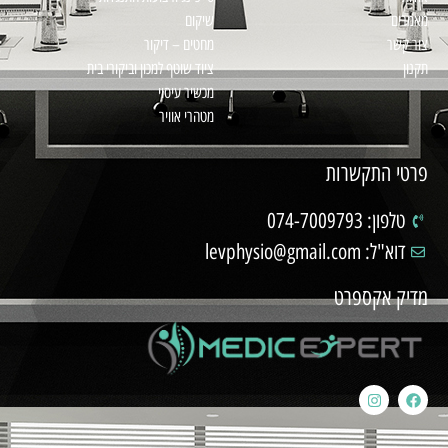
מאמרים
שיקום
צור קשר
מחטים – דיקור
תקנון
ציוד שוטף למכון וביקורי בית
מכשיר עיסוי
מטהרי אוויר
פרטי התקשרות
טלפון: 074-7009793
דוא"ל: levphysio@gmail.com
מדיק אקספרט