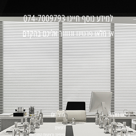
למידע נוסף חייגו 074-7009793
או מלאו פרטים ונחזור אליכם בהקדם
ניווט מהיר
מוצרים
דף הבית
רופאים
אודות
טייפינג ורצועות התנגדות