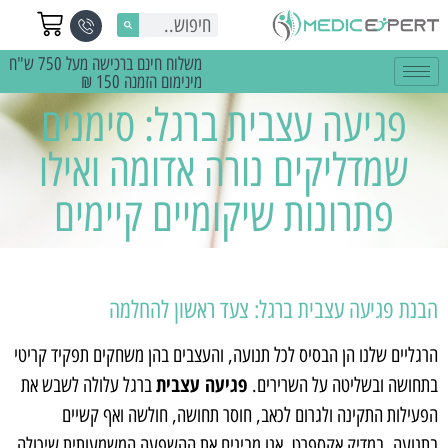
משלוח חינם ברכישה מעל 750 ש"ח
מינימום הזמנה 150 ₪
פגיעה עצבית ברגל: סימנים
שמדליקים נורה אדומה ואילו
פתרונות שיקומיים קיימים
הבנת פגיעה עצבית ברגל: צעד ראשון להחלמה
הרגליים שלנו הן הבסיס לכל תנועה, והעצבים בהן משחקים תפקיד קריטי
פגיעה עצבית
בתחושה ובשליטה על השרירים.
ברגל עלולה לשבש את
הפעילות התקינה ולגרום לכאב, חוסר תחושה, חולשה ואף קשיים
בתנועה. במדיק אקספרט, אנו מבינים את ההשפעה המשמעותית שיכולה