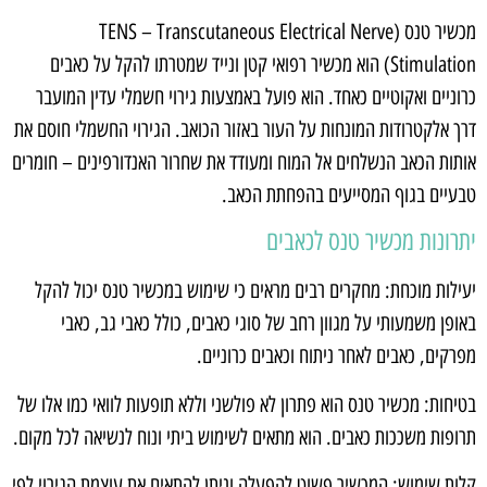
מכשיר טנס (TENS – Transcutaneous Electrical Nerve
Stimulation) הוא מכשיר רפואי קטן ונייד שמטרתו להקל על כאבים
כרוניים ואקוטיים כאחד. הוא פועל באמצעות גירוי חשמלי עדין המועבר
דרך אלקטרודות המונחות על העור באזור הכואב. הגירוי החשמלי חוסם את
אותות הכאב הנשלחים אל המוח ומעודד את שחרור האנדורפינים – חומרים
טבעיים בגוף המסייעים בהפחתת הכאב.
יתרונות מכשיר טנס לכאבים
יעילות מוכחת: מחקרים רבים מראים כי שימוש במכשיר טנס יכול להקל
באופן משמעותי על מגוון רחב של סוגי כאבים, כולל כאבי גב, כאבי
מפרקים, כאבים לאחר ניתוח וכאבים כרוניים.
בטיחות: מכשיר טנס הוא פתרון לא פולשני וללא תופעות לוואי כמו אלו של
תרופות משככות כאבים. הוא מתאים לשימוש ביתי ונוח לנשיאה לכל מקום.
קלות שימוש: המכשיר פשוט להפעלה וניתן להתאים את עוצמת הגירוי לפי