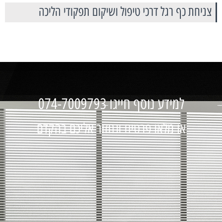
צניחת כף רגל דרכי טיפול ושיקום תפקודי הליכה
למידע נוסף חייגו 074-7009793
או מלאו פרטים ונחזור אליכם בהקדם