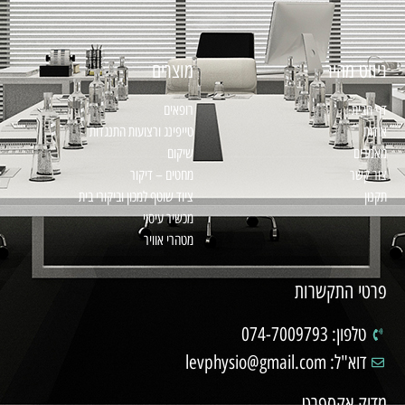
ניווט מהיר
מוצרים
דף הבית
רופאים
אודות
טייפינג ורצועות התנגדות
מאמרים
שיקום
צור קשר
מחטים – דיקור
תקנון
ציוד שוטף למכון וביקורי בית
מכשיר עיסוי
מטהרי אוויר
פרטי התקשרות
טלפון: 074-7009793
דוא"ל: levphysio@gmail.com
מדיק אקספרט