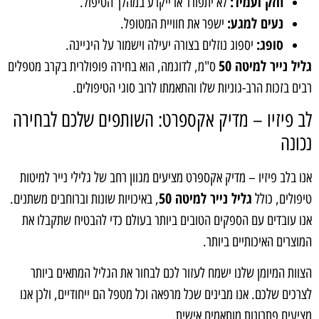
חזק ועמיד:
לא יתפורר או ייקרע במהלך הטיפול.
נעים למגע:
ישפר את חוויית המטופל.
סופג:
יספוג נוזלים בצורה יעילה וישמור על היגיינה.
גליל נייר למיטה 50
ס"מ, לדוגמה, הוא בחירה פופולרית בקרב מטפלים
רבים בזכות הרב-גוניות שלו והתאמתו לרוב סוגי הטיפולים.
לב פיזיו – מדיק אקספרט: השותפים שלכם לבחירה
נכונה
אנו בלב פיזיו – מדיק אקספרט מציעים מגוון רחב של גלילי נייר למיטות
גליל נייר למיטה 50
טיפולים, כולל
, באיכויות שונות וברוחבים משתנים.
אנו עובדים עם הספקים הטובים ביותר בעולם כדי להבטיח שתקבלו את
המוצרים האיכותיים ביותר.
הצוות המיומן שלנו ישמח לעזור לכם לבחור את הגליל המתאים ביותר
לצרכים שלכם. אנו מבינים שכל מרפאה וכל מטפל הם ייחודיים, ולכן אנו
מציעים פתרונות מותאמים אישית.