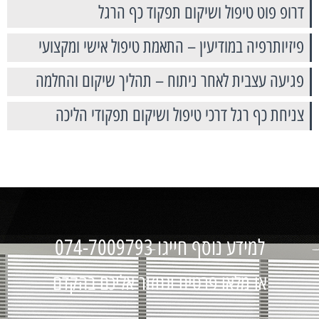
דרופ פוט טיפול ושיקום תפקוד כף הרגל
פיזיותרפיה במודיעין – התאמת טיפול אישי ומקצועי
פגיעה עצבית לאחר ניתוח – תהליך שיקום והחלמה
צניחת כף רגל דרכי טיפול ושיקום תפקודי הליכה
למידע נוסף חייגו 074-7009793
או מלאו פרטים ונחזור אליכם בהקדם