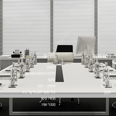
ניווט מהיר
מוצרים
דף הבית
רופאים
אודות
טייפינג ורצועות התנגדות
מאמרים
שיקום
צור קשר
מחטים – דיקור
תקנון
ציוד שוטף למכון וביקורי בית
מכשיר עיסוי
מטהרי אוויר