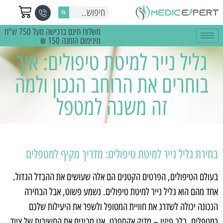
משלוח חינם ברכישה מעל 750 ש"ח
מינימום הזמנה 150 ₪
גליל נייר למיטת טיפולים: איך
בוחרים את הרוחב הנכון ולמה
זה משנה למטפל
בחירת גליל נייר למיטת טיפולים: מדריך מקיף למטפלים
בעולם הטיפולים, הפרטים הקטנים הם אלה שעושים את ההבדל הגדול.
אחד מהם הוא גליל נייר למיטת טיפולים. נשמע פשוט, אבל הבחירה
הנכונה יכולה לשדרג את חוויית המטופל ולשפר את היעילות שלכם
כמטפלים. בלב פיזיו – מדיק אקספרט, אנו מבינים את החשיבות של ציוד