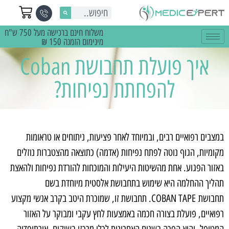
משלוח חינם ברכישה מעל 750 ש"ח
מינימום הזמנה 150 ₪
איך פועלת תחבושת Coban
להפחתת נפיחות?
במצבים רפואיים רבים, ובמיוחד לאחר פציעות, ניתוחים או טראומות
מקומיות, הגוף נוטה לפתח נפיחות (אדמה) כתוצאה מהצטברות נוזלים
באזור הפגוע. אחת מהשיטות היעילות והמוכחות להורדת נפיחות ולהאצת
תהליך ההחלמה היא שימוש בתחבושת אלסטית מיוחדת בשם
תחבושת COBAN TAPE. תחבושת זו, שמוכרת היטב בקרב אנשי מקצוע
רפואיים, פועלת בצורה חכמה באמצעות לחץ עקבי ומבוקר על האזור