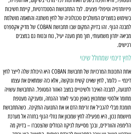
המטופל, והיא הפכה בשנים האחרונות לכלי מרכזי בשיקום, אורתופדיה,
פיזיותרפיה וטיפולי פצעים. לצד התחבושות הסטנדרטיות, קיימת חשיבות
בשימוש במוצרים המשלבים טכנולוגיה של לחץ משתנה והתאמה מושלמת
למבנה הגוף. זהו בדיוק המקום שבו תחבושת COBAN של מדיק אקספרט
מביאה יתרון משמעותי, תוך מתן מענה יעיל, נוח ובטוח גם במצבים
רגישים.
לחץ דינמי שמחולל שינוי
אחת התכונות המרכזיות של תחבושת COBAN היא היכולת שלה לייצר לחץ
דינמי – כלומר, לחץ שאינו קשיח ונוקשה, אלא כזה שמתאים את עצמו
לתנועה, למבנה האיבר ולשינויים במצב האזור המטופל. התחבושת עשויה
מחומר אלסטי שמתכווץ באופן טבעי לאחר ההנחה, ומעניקה מעטפת
תומכת מבלי להגביל את זרימת הדם או את התנועה התקינה. כשהתחבושת
מיושמת נכון, היא מפעילה לחץ שמכוון את נוזלי הגוף בחזרה אל מערכת
הלימפה והוורידים, ובכך מסייעת לניקוז הנוזלים שהצטברו – בדיוק מה