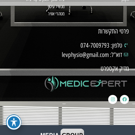
מכשיר עיסוי
מטהרי אוויר
פרטי התקשרות
טלפון: 074-7009793
דוא"ל: levphysio@gmail.com
מדיק אקספרט