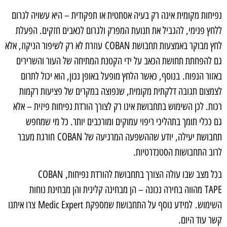
נפיחות מקומית אינה רק בעיה אסתטית או תפקודית – היא עשויה לגרום
ללחץ פנימי, להגביל את תנועת המפרק ולגרום לכאבים חזקים. הפעלת
לחץ מבוקר באמצעות תחבושת COBAN עוזרת לא רק לשיפור הניקוז, אלא
גם להפחתת תחושת הכאב על ידי הקטנת המתיחה של העור והשרירים
באזור הנפוח. בנוסף, כאשר הלחץ מופעל באופן נכון, הוא יכול לתרום
לצמצום תגובה דלקתית מקומית, שנפוצה במקרים של פציעות רקמות
רכות. לכן השימוש בתחבושת אינו רק לצורך הורדת נפיחות פיזית – אלא
גם ככלי תומך בתהליכי ריפוי עמוקים ומורכבים יותר. כל מי שמחפש
תחבושת יעילה, יודע שההשפעה המרגיעה של COBAN חורגת מעבר
לרוב התחבושות הסטנדרטיות.
בכל מצב שבו עולה הצורך בתחבושת להורדת נפיחות, COBAN
TAPE מהווה בחירה נכונה – הן מבחינה קלינית והן מבחינת נוחות
השימוש. למידע נוסף על התחבושת שמספקת Medic Expert צרו איתנו
קשר עוד היום.