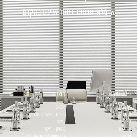
או מלאו פרטים ונחזור אליכם בהקדם
ניווט מהיר
מוצרים
דף הבית
רופאים
אודות
טייפינג ורצועות התנגדות
מאמרים
שיקום
צור קשר
מחטים – דיקור
תקנון
ציוד שוטף למכון וביקורי בית