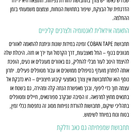
שנדרש כאשר יש צורך בתחבושת להורדת נפיחות. התוצאה היא ירידה
הדרגתית של הבצקת, שיפור בתחושת הנוחות, וצמצום משמעותי בזמן
ההחלמה.
התאמה אידאלית לאנטומיה ולצרכים קליניים
תחבושת COBAN TAPE זמינה במידות שונות וניתנת להתאמה לאזורים
מגוונים בגוף – החל מאצבעות, דרך הקרסול ועד ירך או חזה. היכולת שלה
להיצמד היטב לעור מבלי להחליק, גם באזורים מעוגלים או נעים, הופכת
אותה לפתרון מועדף בטיפולים ממושכים או עבור מטופלים פעילים. יתרון
נוסף הוא שלתחבושת אין צורך באמצעי קיבוע חיצוניים – היא נדבקת אל
עצמה תוך כדי ליפוף, ובכך מאפשרת הנחה קלה ומהירה, גם בשטח או
בתנאים מחוץ למרפאה. זו הסיבה שבקרב ספורטאים, חיילים ומטופלים
בתהליכי שיקום, תחבושות להורדת נפיחות מסוג זה נתפסות ככלי זמין,
בטוח ונוח במיוחד לשימוש.
תחבושת שמפחיתה גם כאב ודלקת